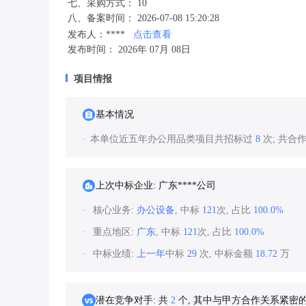
七、采购方式： 10
八、备案时间： 2026-07-08 15:20:28
发布人：****
点击查看
发布时间： 2026年 07月 08日
项目情报
基本情况
本单位近五年办公用品类项目共招标过
8
次; 共合
上次中标企业: 广东****公司
核心业务:
办公设备
, 中标
121
次, 占比
100.0%
重点地区:
广东
, 中标
121
次, 占比
100.0%
中标业绩:
上一年
中标
29
次, 中标金额
18.72
万
潜在竞争对手: 共
2
个, 其中与甲方合作关系紧密