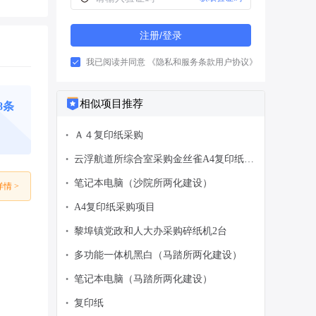
注册/登录
我已阅读并同意
《隐私和服务条款用户协议》
相似项目推荐
8条
Ａ４复印纸采购
•
云浮航道所综合室采购金丝雀A4复印纸十
•
箱（100包）
笔记本电脑（沙院所两化建设）
•
情 >
A4复印纸采购项目
•
黎埠镇党政和人大办采购碎纸机2台
•
多功能一体机黑白（马踏所两化建设）
•
笔记本电脑（马踏所两化建设）
•
复印纸
•