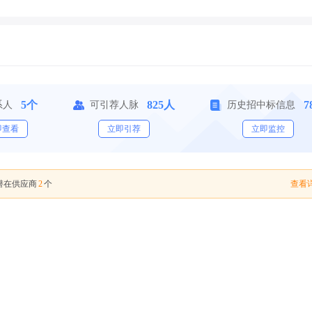
5个
825人
7
系人
可引荐人脉
历史招中标信息
即查看
立即引荐
立即监控
2
查看详
潜在供应商
个