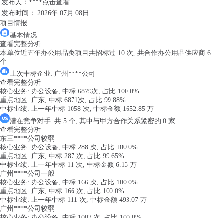
发布人：****
点击查看
发布时间： 2026年 07月 08日
项目情报
基本情况
查看完整分析
本单位近五年办公用品类项目共招标过
10
次; 共合作办公用品供应商
6
个
上次中标企业: 广州****公司
查看完整分析
核心业务:
办公设备
, 中标
6879
次, 占比
100.0%
重点地区:
广东
, 中标
6871
次, 占比
99.88%
中标业绩:
上一年
中标
1058
次, 中标金额
1652.85
万
潜在竞争对手: 共
5
个, 其中与甲方合作关系紧密的
0
家
查看完整分析
东三****公司
较弱
核心业务:
办公设备
, 中标
288
次, 占比
100.0%
重点地区:
广东
, 中标
287
次, 占比
99.65%
中标业绩:
上一年
中标
11
次, 中标金额
6.13
万
广州****公司
一般
核心业务:
办公设备
, 中标
166
次, 占比
100.0%
重点地区:
广东
, 中标
166
次, 占比
100.0%
中标业绩:
上一年
中标
111
次, 中标金额
493.07
万
广州****公司
较弱
核心业务:
办公设备
, 中标
1003
次, 占比
100.0%