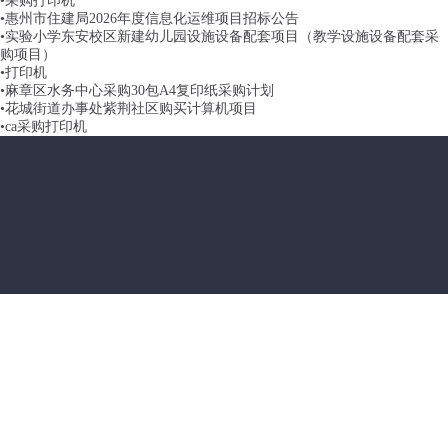
•
采购打印机
•
惠州市住建局2026年度信息化运维项目招标公告
•
实验小学东安校区新建幼儿园设施设备配套项目（教学设施设备配套采
购项目）
•
打印机
•
麻章区水务中心采购30包A4复印纸采购计划
•
花城街道办事处紫荆社区购买计算机项目
•
ca采购打印机