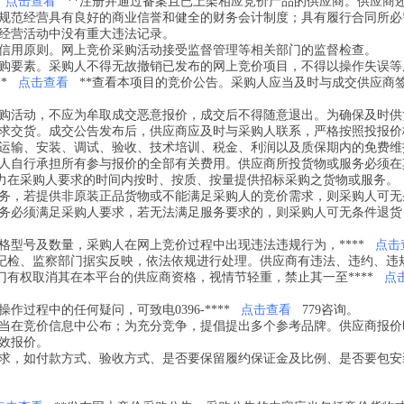
点击查看
**注册并通过备案且已上架相应竞价产品的供应商。供应商
规范经营具有良好的商业信誉和健全的财务会计制度；具有履行合同所必
经营活动中没有重大违法记录。
信用原则。网上竞价采购活动接受监督管理等相关部门的监督检查。
购要素。采购人不得无故撤销已发布的网上竞价项目，不得以操作失误等
*
点击查看
**查看本项目的竞价公告。采购人应当及时与成交供应商
购活动，不应为牟取成交恶意报价，成交后不得随意退出。为确保及时供
求交货。成交公告发布后，供应商应及时与采购人联系，严格按照投报价
运输、安装、调试、验收、技术培训、税金、利润以及质保期内的免费维
人自行承担所有参与报价的全部有关费用。供应商所投货物或服务必须在
能力在采购人要求的时间内按时、按质、按量提供招标采购之货物或服务。
务，若提供非原装正品货物或不能满足采购人的竞价需求，则采购人可无
务必须满足采购人要求，若无法满足服务要求的，则采购人可无条件退货
型号及数量，采购人在网上竞价过程中出现违法违规行为，****
点击
纪检、监察部门据实反映，依法依规进行处理。供应商有违法、违约、违
门有权取消其在本平台的供应商资格，视情节轻重，禁止其一至****
点
过程中的任何疑问，可致电0396-****
点击查看
779咨询。
当在竞价信息中公布；为充分竞争，提倡提出多个参考品牌。供应商报价
效报价。
求，如付款方式、验收方式、是否要保留履约保证金及比例、是否要包安