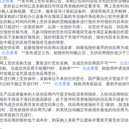
点击查看
**发布网上竞价采购公告。采购公告的内容应当包括竞价货物
、竞价起止时间以及采购项目对供应商资格的特定要求等。网上竞价时间
。采购人采购电脑、笔记本、服务器等计算机设备时，请按照相关文件精神
保采购的计算机办公设备符合预装正版的专业操作系统和办公软件的要求
定的截止时间内对网上竞价采购的货物或服务进行报价并对报价内容承担
目只能进行一次报价操作，以第一次报价为准）。在竞价开始后，供应商
次报价价格为准。凡参与报价的竞价供应商视同无条件满足采购项目的需
价高于采购项目预算的；报价明显高于市场平均价的；报价内容未实质响
告中规定的其他导致报价无效的情形。
成交供应商，如最低报价供应商出现多家，则最低报价最早的供应商为成
点击查看
**发布成交公告。如报价时间截止后，无供应商报价或少于
公告。
上竞价采购无效，重新进行竞价采购。当成交供应商因不可****
点击
购。当成交供应商不能履约时，采购单****
点击查看
财政局申请选
时按规定追究原成交供应商责任。
常进行网上竞价操作，采购单位不承担任何责任。因严重自然灾害或不可**
过程不能正常进行时，****
点击查看
财政局有权延迟、重新开始或
应产品或者服务的入驻供应商均可提交响应清单和报价。入驻供应商响应
报价不得高于项目的最高限价，处于暂停经营资格期间的供应商不得参与
商为成交供应商并发布成交结果公告。供应商有效报价不足3家的，按流
价时，若有效报价供应商为2家，则系统自动确定有效报价最低的供应商为
动采用直购方式进行。
交供应商的报价低于成本价，则采购人有权予以废标并重新开展竞价活动