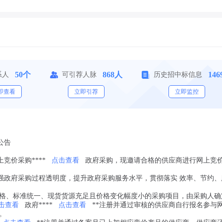
50个
868人
14
系人
可引荐人脉
历史招中标信息
即查看
立即引荐
立即监控
公告
竞价采购****
点击查看
政府采购，现邀请合格的供应商进行网上竞
强政府采购过程透明度，提升政府采购服务水平，贯彻落实 效率、节约、
格、标准统一、现货货源充足且价格变化幅度小的采购项目，由采购人确
击查看
政府****
点击查看
**注册并通过审核的供应商自行报名参与
。