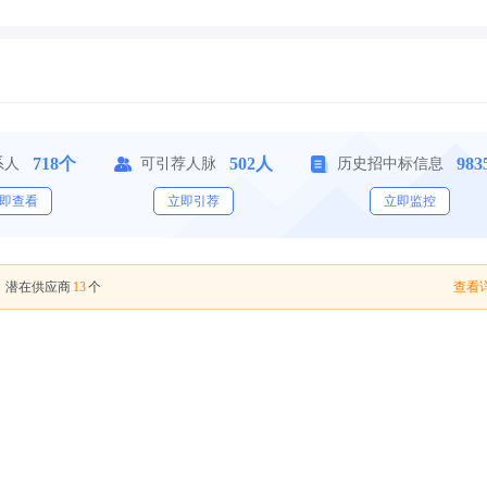
718个
502人
98
系人
可引荐人脉
历史招中标信息
即查看
立即引荐
立即监控
13
查看详
，潜在供应商
个