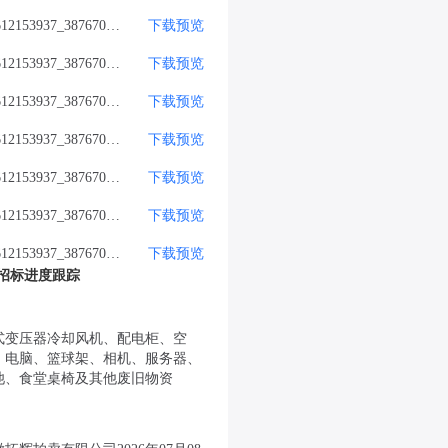
附件_612153937_387670367.jpg
下载
预览
附件_612153937_387670366.png
下载
预览
附件_612153937_387670374.jpg
下载
预览
附件_612153937_387670373.jpg
下载
预览
附件_612153937_387670375.jpg
下载
预览
附件_612153937_387670369.jpg
下载
预览
附件_612153937_387670371.jpg
下载
预览
-招标进度跟踪
3
式变压器冷却风机、配电柜、空
、电脑、篮球架、相机、服务器、
池、食堂桌椅及其他废旧物资
9