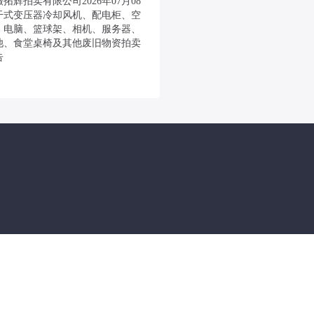
拓辉拍卖有限公司2026年07月08
干式变压器冷却风机、配电柜、空
、电脑、篮球架、相机、服务器、
池、食堂桌椅及其他废旧物资拍卖
告