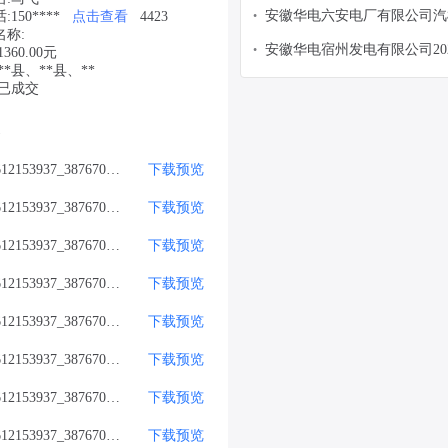
矿业股份有限公司物资分公司
安徽华电六安电厂有限公司汽
150****
点击查看
4423
•
称:
压阀门密封组件等询比采购公
安徽华电宿州发电有限公司20
•
360.00元
息
*县、**县、**
组C修标识标牌及管理手册等
:已成交
购公告
)
附件_612153937_387670356.jpg
下载
预览
附件_612153937_387670354.png
下载
预览
附件_612153937_387670361.png
下载
预览
附件_612153937_387670363.png
下载
预览
附件_612153937_387670357.jpg
下载
预览
附件_612153937_387670364.jpg
下载
预览
附件_612153937_387670359.jpg
下载
预览
附件_612153937_387670365.jpg
下载
预览