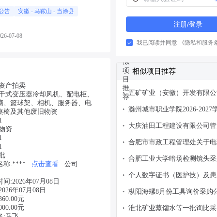
公告
安徽
-
马鞍山
- 当涂县
注册/登录
6-07-08
我已阅读并同意
《隐私和服务
相似项目推荐
:资产拍卖
五矿矿业（安徽）开发有限公司
•
:干式变压器冷却风机、配电柜、
脑、篮球架、相机、服务器、电
月份电工产品询价书（安矿等
滁州城市职业学院2026-202
•
桌椅及其他废旧物资
实验实训教学耗材采购项目招
1
大庆油田工程建设有限公司管
•
物资
项目复印纸询比采购-1询比采
1
合肥市市政工程管理处关于电
•
1
竞价采购
批
合肥工业大学暗场检测镜头采
•
:****
点击查看
公司
个人数字证书（医护技）及患
•
:2026年07月08日
服务采购更正公告
026年07月08日
枞阳海螺8月份工具询价采购
•
60.00元
00.00元
淮北矿业蒸馏水等一批询比采
•
名:马飞