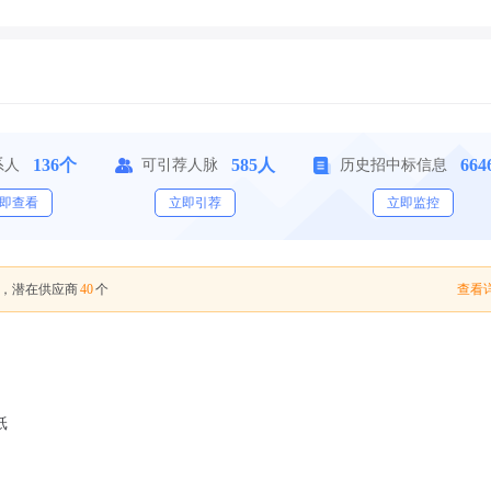
136个
585人
66
系人
可引荐人脉
历史招中标信息
即查看
立即引荐
立即监控
40
查看详
，潜在供应商
个
纸