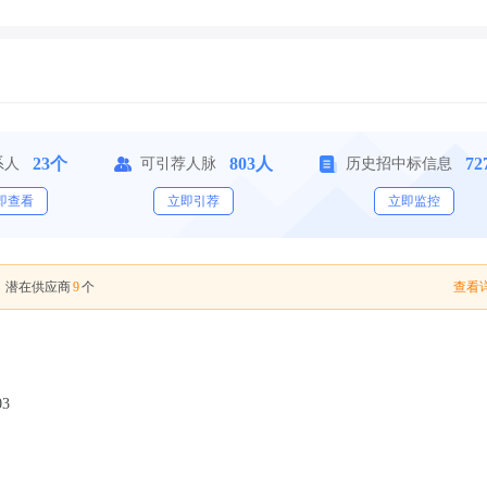
23个
803人
72
系人
可引荐人脉
历史招中标信息
即查看
立即引荐
立即监控
9
查看详
，潜在供应商
个
03