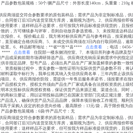
产品参数包装规格：50个/捆产品尺寸：外形长度140cm，头重量：210g 
，供应商须提交符合参数要求的原包装样品；需求产品为非定制标准品，供
存，合同签订后3日内送货至我方库房，逾期视为违约。2、供应商报价即
部使用要求；送样样品不达要求，但可按我方样品标准提供现货的，且报
一致的，方可继续参与评审，否则自动放弃参选资格。3、未按期送达样品
本次报价。4、报价截止后，我方将对标供应商产品与参考样品，按采购规
审，直至确定合格供应商。5、未成交供应商须在3日内自行取回样品，逾
置。6、样品邮寄地址：**省**市**县****
点击查看
；电话：0456-*
；****
点击查看
住院部一楼东侧消控室。7、本项目所列参考品牌及型
用产品或采购前期市场调研筛选产品。供应商优先响应采购需求中的指定
提供非指定品牌、型号产品，必须出具产品生产厂家加盖鲜章的参数一致
对、资质核验过程中，查实参数一致性证明与实际供货产品参数不符，将
假材料谋取中标行为，我单位将其纳入失信供应商名单，三年内禁止该供
购项目。8、供应商报价阶段，需提供一年售后服务承诺书，须按要求在报
的产品授权文件。授权文件须由产品生产厂家或具备合法授权资质的上级
注明本次投标供应商授权资格，保证供货产品来源正规、渠道合法。同时
牌的商标注册证，用以证明投标品牌已在国家主管部门完成正规注册、受
劣产品流入，确保供货产品为正品品牌，保障本项目验收工作规范、顺利
得高于采购人设定的初步意向价格，最高限价：13元/袋，高于限价视为
、产品参数包装规格：6袋/件产品尺寸：无
，供应商须提交符合参数要求的原包装样品；需求产品为非定制标准品，供
存，合同签订后3日内送货至我方库房，逾期视为违约。2、供应商报价即
部使用要求；送样样品不达要求，但可按我方样品标准提供现货的，且报