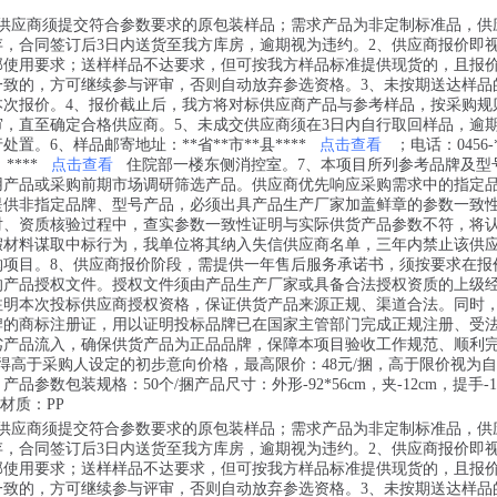
，供应商须提交符合参数要求的原包装样品；需求产品为非定制标准品，供
存，合同签订后3日内送货至我方库房，逾期视为违约。2、供应商报价即
部使用要求；送样样品不达要求，但可按我方样品标准提供现货的，且报
一致的，方可继续参与评审，否则自动放弃参选资格。3、未按期送达样品
本次报价。4、报价截止后，我方将对标供应商产品与参考样品，按采购规
审，直至确定合格供应商。5、未成交供应商须在3日内自行取回样品，逾
置。6、样品邮寄地址：**省**市**县****
点击查看
；电话：0456-*
；****
点击查看
住院部一楼东侧消控室。7、本项目所列参考品牌及型
用产品或采购前期市场调研筛选产品。供应商优先响应采购需求中的指定
提供非指定品牌、型号产品，必须出具产品生产厂家加盖鲜章的参数一致
对、资质核验过程中，查实参数一致性证明与实际供货产品参数不符，将
假材料谋取中标行为，我单位将其纳入失信供应商名单，三年内禁止该供
购项目。8、供应商报价阶段，需提供一年售后服务承诺书，须按要求在报
的产品授权文件。授权文件须由产品生产厂家或具备合法授权资质的上级
注明本次投标供应商授权资格，保证供货产品来源正规、渠道合法。同时
牌的商标注册证，用以证明投标品牌已在国家主管部门完成正规注册、受
劣产品流入，确保供货产品为正品品牌，保障本项目验收工作规范、顺利
得高于采购人设定的初步意向价格，最高限价：48元/捆，高于限价视为
产品参数包装规格：50个/捆产品尺寸：外形-92*56cm，夹-12cm，提手-1
 材质：PP
，供应商须提交符合参数要求的原包装样品；需求产品为非定制标准品，供
存，合同签订后3日内送货至我方库房，逾期视为违约。2、供应商报价即
部使用要求；送样样品不达要求，但可按我方样品标准提供现货的，且报
一致的，方可继续参与评审，否则自动放弃参选资格。3、未按期送达样品