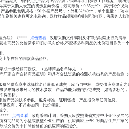
劣产品流入，确保供货产品为正品品牌，保障本项目验收工作规范、顺利
得高于采购人设定的初步意向价格，最高限价：0.35元/个，高于限价视
产品参数包装规格：50个/捆产品尺寸：外形52*40cm，单个重量：16g 
如需印刷相关参数可来电咨询，送样样品须完整印制标识内容，供采购人核
办法》《****
点击查看
政府采购文件编制及评审活动禁止行为清单
发布商品的比价需求和初步意向价格,不应将多种商品的比价项目作为一
求。
应商上架在售的同款商品价格。
家或一级经销商授权。（品牌商品名单详见：
）
产厂家自产自销商品证明》和具有合法资质的检测机构出具的产品检测（
加报价的供应商中选择排名价最低者成交，应当自中标、成交供应商确定之
求发布阶段未列明的技术参数、产品功能为理由拒绝成交。如需废标的，
不得废标。
改报价产品的技术参数、服务标准、证明链接、产品报价等任何信息。
不同供应商，不得参加同一比价项目。
成交。
***
点击查看
政府采购计划，采购人应按照我省支持中小企业发展的
所有商品均为小型或微型企业生产的，供应商应上传针对商品生产厂家的
际成交价为未扣除价格前的供应商响应报价。