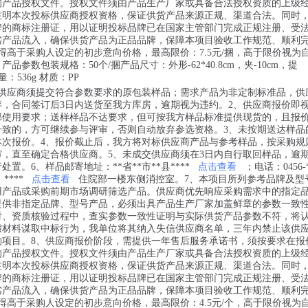
的产品授权文件。授权文件须由产品生产厂家或具备合法授权资质的上级
注明本次投标供应商授权资格，保证供货产品来源正规、渠道合法。同时
牌的商标注册证，用以证明投标品牌已在国家主管部门完成正规注册、受
劣产品流入，确保供货产品为正品品牌，保障本项目验收工作规范、顺利
得高于采购人设定的初步意向价格，最高限价：7.5元/捆，高于限价视为
产品参数包装规格：50个/捆产品尺寸：外形-62*40.8cm，夹-10cm，提
量：536g 材质：PP
，供应商须提交符合参数要求的原包装样品；需求产品为非定制标准品，供
存，合同签订后3日内送货至我方库房，逾期视为违约。2、供应商报价即
部使用要求；送样样品不达要求，但可按我方样品标准提供现货的，且报
一致的，方可继续参与评审，否则自动放弃参选资格。3、未按期送达样品
本次报价。4、报价截止后，我方将对标供应商产品与参考样品，按采购规
审，直至确定合格供应商。5、未成交供应商须在3日内自行取回样品，逾
置。6、样品邮寄地址：**省**市**县****
点击查看
；电话：0456-*
；****
点击查看
住院部一楼东侧消控室。7、本项目所列参考品牌及型
用产品或采购前期市场调研筛选产品。供应商优先响应采购需求中的指定
提供非指定品牌、型号产品，必须出具产品生产厂家加盖鲜章的参数一致
对、资质核验过程中，查实参数一致性证明与实际供货产品参数不符，将
假材料谋取中标行为，我单位将其纳入失信供应商名单，三年内禁止该供
购项目。8、供应商报价阶段，需提供一年售后服务承诺书，须按要求在报
的产品授权文件。授权文件须由产品生产厂家或具备合法授权资质的上级
注明本次投标供应商授权资格，保证供货产品来源正规、渠道合法。同时
牌的商标注册证，用以证明投标品牌已在国家主管部门完成正规注册、受
劣产品流入，确保供货产品为正品品牌，保障本项目验收工作规范、顺利
得高于采购人设定的初步意向价格，最高限价：4.5元/个，高于限价视为