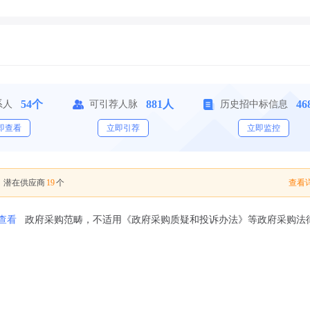
54个
881人
46
系人
可引荐人脉
历史招中标信息
即查看
立即引荐
立即监控
19
查看详
，潜在供应商
个
查看
政府采购范畴，不适用《政府采购质疑和投诉办法》等政府采购法