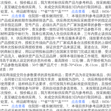
本次报价。4、报价截止后，我方将对标供应商产品与参考样品，按采购规
审，直至确定合格供应商。5、未成交供应商须在3日内自行取回样品，逾
置。6、样品邮寄地址：**省**市**县****
点击查看
；电话：0456-*
；****
点击查看
住院部一楼东侧消控室。7、本项目所列参考品牌及型
用产品或采购前期市场调研筛选产品。供应商优先响应采购需求中的指定
提供非指定品牌、型号产品，必须出具产品生产厂家加盖鲜章的参数一致
对、资质核验过程中，查实参数一致性证明与实际供货产品参数不符，将
假材料谋取中标行为，我单位将其纳入失信供应商名单，三年内禁止该供
购项目。8、供应商报价阶段，需提供一年售后服务承诺书，须按要求在报
的产品授权文件。授权文件须由产品生产厂家或具备合法授权资质的上级
注明本次投标供应商授权资格，保证供货产品来源正规、渠道合法。同时
牌的商标注册证，用以证明投标品牌已在国家主管部门完成正规注册、受
劣产品流入，确保供货产品为正品品牌，保障本项目验收工作规范、顺利
得高于采购人设定的初步意向价格，最高限价：32元/捆，高于限价视为
产品参数包装规格：50个/捆产品尺寸：外形-70*43cm，夹-11cm，提手-1
材质：PP
，供应商须提交符合参数要求的原包装样品；需求产品为非定制标准品，供
存，合同签订后3日内送货至我方库房，逾期视为违约。2、供应商报价即
部使用要求；送样样品不达要求，但可按我方样品标准提供现货的，且报
一致的，方可继续参与评审，否则自动放弃参选资格。3、未按期送达样品
本次报价。4、报价截止后，我方将对标供应商产品与参考样品，按采购规
审，直至确定合格供应商。5、未成交供应商须在3日内自行取回样品，逾
置。6、样品邮寄地址：**省**市**县****
点击查看
；电话：0456-*
；****
点击查看
住院部一楼东侧消控室。7、本项目所列参考品牌及型
用产品或采购前期市场调研筛选产品。供应商优先响应采购需求中的指定