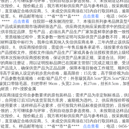
一致的，方可继续参与评审，否则自动放弃参选资格。3、未按期送达样品
本次报价。4、报价截止后，我方将对标供应商产品与参考样品，按采购规
审，直至确定合格供应商。5、未成交供应商须在3日内自行取回样品，逾
置。6、样品邮寄地址：**省**市**县****
点击查看
；电话：0456-*
；****
点击查看
住院部一楼东侧消控室。7、本项目所列参考品牌及型
用产品或采购前期市场调研筛选产品。供应商优先响应采购需求中的指定
提供非指定品牌、型号产品，必须出具产品生产厂家加盖鲜章的参数一致
对、资质核验过程中，查实参数一致性证明与实际供货产品参数不符，将
假材料谋取中标行为，我单位将其纳入失信供应商名单，三年内禁止该供
购项目。8、供应商报价阶段，需提供一年售后服务承诺书，须按要求在报
的产品授权文件。授权文件须由产品生产厂家或具备合法授权资质的上级
注明本次投标供应商授权资格，保证供货产品来源正规、渠道合法。同时
牌的商标注册证，用以证明投标品牌已在国家主管部门完成正规注册、受
劣产品流入，确保供货产品为正品品牌，保障本项目验收工作规范、顺利
得高于采购人设定的初步意向价格，最高限价：15元/套，高于限价视为
品参数包装规格：40套/箱产品尺寸：外形簸箕高8.5cm*宽26.5cm*深23.
簸箕口带除毛器。扫把带杆 96cm，头宽2.2cm，长27cm，丝长8.5cm，
g材质：PP+浸胶金属
，供应商须提交符合参数要求的原包装样品；需求产品为非定制标准品，供
存，合同签订后3日内送货至我方库房，逾期视为违约。2、供应商报价即
部使用要求；送样样品不达要求，但可按我方样品标准提供现货的，且报
一致的，方可继续参与评审，否则自动放弃参选资格。3、未按期送达样品
本次报价。4、报价截止后，我方将对标供应商产品与参考样品，按采购规
审，直至确定合格供应商。5、未成交供应商须在3日内自行取回样品，逾
置。6、样品邮寄地址：**省**市**县****
点击查看
；电话：0456-*