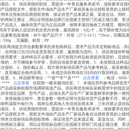
购项目。8、供应商报价阶段，需提供一年售后服务承诺书，须按要求在报
的产品授权文件。授权文件须由产品生产厂家或具备合法授权资质的上级
注明本次投标供应商授权资格，保证供货产品来源正规、渠道合法。同时
牌的商标注册证，用以证明投标品牌已在国家主管部门完成正规注册、受
劣产品流入，确保供货产品为正品品牌，保障本项目验收工作规范、顺利
得高于采购人设定的初步意向价格，最高限价：6元/个，高于限价视为自
品参数包装规格：48个/箱产品尺寸：外形（27.5-14.5）*29cm，压圈高
：350g ，无漏眼。材质：PP
，供应商须提交符合参数要求的原包装样品；需求产品为非定制标准品，供
存，合同签订后3日内送货至我方库房，逾期视为违约。2、供应商报价即
部使用要求；送样样品不达要求，但可按我方样品标准提供现货的，且报
一致的，方可继续参与评审，否则自动放弃参选资格。3、未按期送达样品
本次报价。4、报价截止后，我方将对标供应商产品与参考样品，按采购规
审，直至确定合格供应商。5、未成交供应商须在3日内自行取回样品，逾
置。6、样品邮寄地址：**省**市**县****
点击查看
；电话：0456-*
；****
点击查看
住院部一楼东侧消控室。7、本项目所列参考品牌及型
用产品或采购前期市场调研筛选产品。供应商优先响应采购需求中的指定
提供非指定品牌、型号产品，必须出具产品生产厂家加盖鲜章的参数一致
对、资质核验过程中，查实参数一致性证明与实际供货产品参数不符，将
假材料谋取中标行为，我单位将其纳入失信供应商名单，三年内禁止该供
购项目。8、供应商报价阶段，需提供一年售后服务承诺书，须按要求在报
的产品授权文件。授权文件须由产品生产厂家或具备合法授权资质的上级
注明本次投标供应商授权资格，保证供货产品来源正规、渠道合法。同时
牌的商标注册证，用以证明投标品牌已在国家主管部门完成正规注册、受