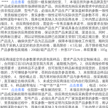
；****
点击查看
住院部一楼东侧消控室。7、本项目所列参考品牌及型
用产品或采购前期市场调研筛选产品。供应商优先响应采购需求中的指定
提供非指定品牌、型号产品，必须出具产品生产厂家加盖鲜章的参数一致
对、资质核验过程中，查实参数一致性证明与实际供货产品参数不符，将
假材料谋取中标行为，我单位将其纳入失信供应商名单，三年内禁止该供
购项目。8、供应商报价阶段，需提供一年售后服务承诺书，须按要求在报
的产品授权文件。授权文件须由产品生产厂家或具备合法授权资质的上级
注明本次投标供应商授权资格，保证供货产品来源正规、渠道合法。同时
牌的商标注册证，用以证明投标品牌已在国家主管部门完成正规注册、受
劣产品流入，确保供货产品为正品品牌，保障本项目验收工作规范、顺利
得高于采购人设定的初步意向价格，最高限价：4.5元/副，高于限价视为
产品参数包装规格：200副/箱产品尺寸：外形33*15cm，单双重量：105g
，供应商须提交符合参数要求的原包装样品；需求产品为非定制标准品，供
存，合同签订后3日内送货至我方库房，逾期视为违约。2、供应商报价即
部使用要求；送样样品不达要求，但可按我方样品标准提供现货的，且报
一致的，方可继续参与评审，否则自动放弃参选资格。3、未按期送达样品
本次报价。4、报价截止后，我方将对标供应商产品与参考样品，按采购规
审，直至确定合格供应商。5、未成交供应商须在3日内自行取回样品，逾
置。6、样品邮寄地址：**省**市**县****
点击查看
；电话：0456-*
；****
点击查看
住院部一楼东侧消控室。7、本项目所列参考品牌及型
用产品或采购前期市场调研筛选产品。供应商优先响应采购需求中的指定
提供非指定品牌、型号产品，必须出具产品生产厂家加盖鲜章的参数一致
对、资质核验过程中，查实参数一致性证明与实际供货产品参数不符，将
假材料谋取中标行为，我单位将其纳入失信供应商名单，三年内禁止该供