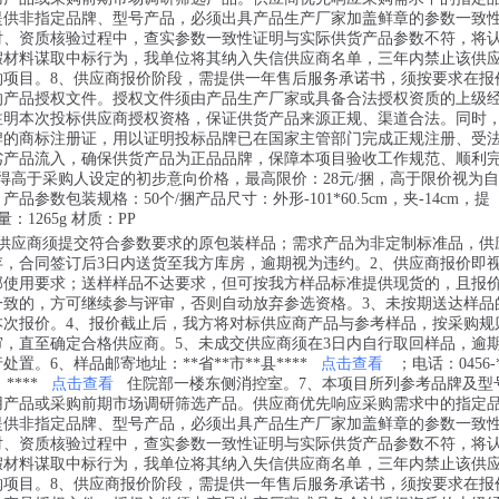
提供非指定品牌、型号产品，必须出具产品生产厂家加盖鲜章的参数一致
对、资质核验过程中，查实参数一致性证明与实际供货产品参数不符，将
假材料谋取中标行为，我单位将其纳入失信供应商名单，三年内禁止该供
购项目。8、供应商报价阶段，需提供一年售后服务承诺书，须按要求在报
的产品授权文件。授权文件须由产品生产厂家或具备合法授权资质的上级
注明本次投标供应商授权资格，保证供货产品来源正规、渠道合法。同时
牌的商标注册证，用以证明投标品牌已在国家主管部门完成正规注册、受
劣产品流入，确保供货产品为正品品牌，保障本项目验收工作规范、顺利
得高于采购人设定的初步意向价格，最高限价：28元/捆，高于限价视为
产品参数包装规格：50个/捆产品尺寸：外形-101*60.5cm，夹-14cm，提
量：1265g 材质：PP
，供应商须提交符合参数要求的原包装样品；需求产品为非定制标准品，供
存，合同签订后3日内送货至我方库房，逾期视为违约。2、供应商报价即
部使用要求；送样样品不达要求，但可按我方样品标准提供现货的，且报
一致的，方可继续参与评审，否则自动放弃参选资格。3、未按期送达样品
本次报价。4、报价截止后，我方将对标供应商产品与参考样品，按采购规
审，直至确定合格供应商。5、未成交供应商须在3日内自行取回样品，逾
置。6、样品邮寄地址：**省**市**县****
点击查看
；电话：0456-*
；****
点击查看
住院部一楼东侧消控室。7、本项目所列参考品牌及型
用产品或采购前期市场调研筛选产品。供应商优先响应采购需求中的指定
提供非指定品牌、型号产品，必须出具产品生产厂家加盖鲜章的参数一致
对、资质核验过程中，查实参数一致性证明与实际供货产品参数不符，将
假材料谋取中标行为，我单位将其纳入失信供应商名单，三年内禁止该供
购项目。8、供应商报价阶段，需提供一年售后服务承诺书，须按要求在报