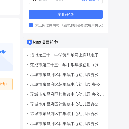
注册/登录
我已阅读并同意
《隐私和服务条款用户协议》
相似项目推荐
75条
淄博第三十一中学复印纸网上商城电子反
•
拍项目采购公告
荣成市第二十五中学中学年级使用（到学
•
校指定位置安装，生产日期为26年8月
聊城市东昌府区韩集镇中心幼儿园办公用
•
份，竞拍成功当天安装到位）网上商城电
品网上商城电子反拍项目采购公告
子反拍项目采购公告
情 >
聊城市东昌府区韩集镇中心幼儿园 办公用
•
品网上商城电子反拍项目采购公告
聊城市东昌府区韩集镇中心幼儿园 办公用
•
品网上商城电子反拍项目采购公告
聊城市东昌府区韩集镇中心幼儿园办公用
•
品网上商城电子反拍项目采购公告
聊城市东昌府区韩集镇中心幼儿园办公用
•
品网上商城电子反拍项目采购公告
聊城市东昌府区韩集镇中心幼儿园办公用
•