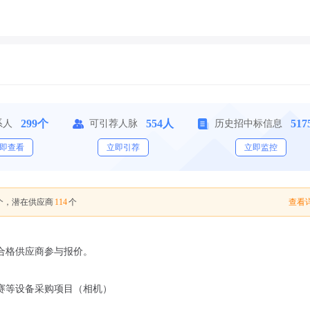
299个
554人
51
系人
可引荐人脉
历史招中标信息
即查看
立即引荐
立即监控
114
查看详
个，潜在供应商
个
合格供应商参与报价。
大赛等设备采购项目（相机）