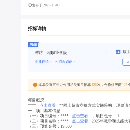
发布于 2025-11-05
招标详情
联
潍坊工程职业学院
企业详情 >
相似采购商 >
立
426
115
本单位近五年办公用品类项目招标
次，合作供应商
项目概况
****
点击查看
**网上超市竞价方式实施采购，现邀请
一、项目基本信息
（一）项目编号：****
点击查看
，项目包号： 1
（二）项目名称：****
点击查看
2025年教学和技能
（三）预算金额：19,500