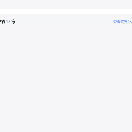
密的
18
家
查看完整分