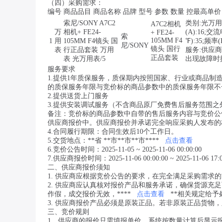
（四）采购需求：
编号 商品品目 商品名称 品牌 型号 参数 数量 控最高单
索尼/SONY A7C2
类别:光万用表
A7C2相机
万
相机+ FE24-
(A):16;交
+ FE24-
索
105MM F4
1
用
105MM F4镜头 国
℉):35;频
尼/SONY
镜头 国行
表
行正品套装 万用
服务:供应
正品套装
表 光万用表/5
出现故障时
服务要求
1.提供1年质保服务，质保期内按照国家、行业或商品
的质保服务年限与竞价标的商品参数中的质保服务年限不
2.提供送货上门服务
3.提供安装调试服务（不含商品原厂免费售后服务范围之
备注：竞价标的商品参数中自带的售后服务内容与竞价公告
供应商报价中。供应商报价并承诺完全响应采购人发布的
4.合同履行期限：合同生效后10个工作日。
5.交货地点：**省 **市**市**市****
点击查看
6.竞价公告时间：2025-11-05 ~ 2025-11-06 00:00:00
7.供应商报价时间：2025-11-06 00:00:00 ~ 2025-11-06 17:0
二、供应商报价须知
1. 供应商应根据竞价公告的要求，在完全满足采购需求
2. 供应商应认真核对报价产品和服务承诺，确保货源
作假，成交报价无效，****
点击查看
**相关规定给予
3. 供应商报价产品必须是原装正品。若非原装正品货物
三、竞价规则
1．供应商的报价只需填报单价，系统按数量计算后显示