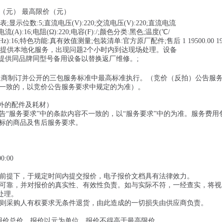
价（元） 最高限价（元）
;显示位数:5;直流电压(V):220;交流电压(V):220;直流电流
流电流(A):16;电阻(Ω):220;电容(F):/;颜色分类:黑色;温度(℃/
率(Hz):16;特色功能:真有效值测量;包装清单:官方原厂配件;售后
1
19500.00
1
商提供本地化服务，出现问题2个小时内到达现场处理。设备
提供同品牌同型号备用设备以替换返厂维修。;
制造商制订并公开的三包服务标准中最高标准执行。（竞价（反拍）公告服
一致的，以竞价公告服务要求中规定的为准）。
外的配件及耗材）
“服务要求”中的条款内容不一致的，以“服务要求”中的为准。服务费用
标的商品及售后服务要求。
0:00
的前提下，于规定时间内提交报价，电子报价文档具有法律效力。
充足可靠，并对报价的真实性、有效性负责。如与实际不符，一经查实，将
处理。
，则采购人有权要求无条件退货，由此造成的一切损失由供应商负责。
报价总价，报价以元为单位，报价不得高于最高限价。